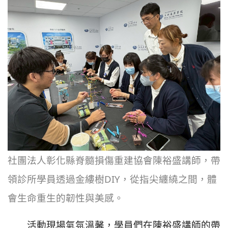
社團法人彰化縣脊髓損傷重建協會陳裕盛講師，帶
領診所學員透過金縷樹DIY，從指尖纏繞之間，體
會生命重生的韌性與美感。
活動現場氣氛溫馨，學員們在陳裕盛講師的帶