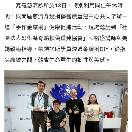
嘉義慈濟診所於18日，特別利用同仁午休時
間，與南區慈濟脊髓損傷醫療重建中心共同舉辦一
場「手作金縷樹」健康促進活動。現場邀請到「社
團法人彰化縣脊髓損傷重建協會」陳裕盛講師與媽
媽親臨指導，帶領診所學員透過金縷樹DIY，從指
尖纏繞之間，體會生命重生的韌性與美感。