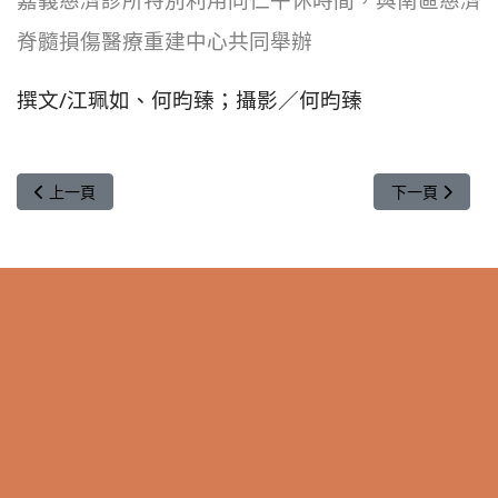
脊髓損傷醫療重建中心共同舉辦
撰文/江珮如、何昀臻；攝影／何昀臻
上一篇文章: 膿皰遍佈全⾝疼痛難眠 ⼤林慈濟醫院精準治療助患者
下一篇文章: 
上一頁
下一頁