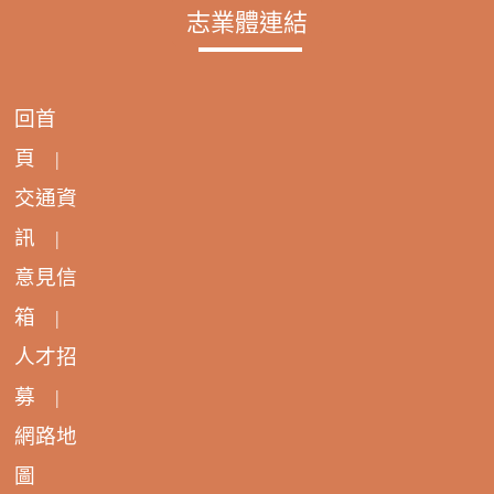
志業體連結
回首
頁
|
交通資
訊
|
意見信
箱
|
人才招
募
|
網路地
圖