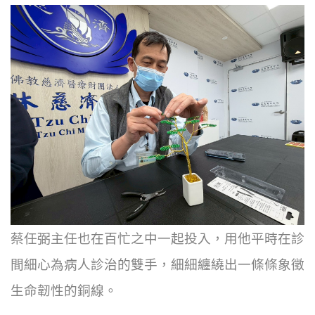
蔡任弼主任也在百忙之中一起投入，用他平時在診
間細心為病人診治的雙手，細細纏繞出一條條象徵
生命韌性的銅線。