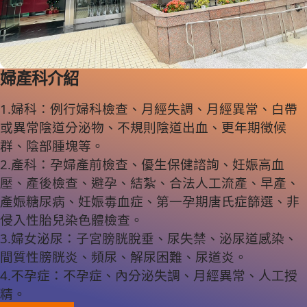
婦產科介紹
1.婦科：例行婦科檢查、月經失調、月經異常、白帶
或異常陰道分泌物、不規則陰道出血、更年期徵候
群、陰部腫塊等。
2.產科：孕婦產前檢查、優生保健諮詢、妊娠高血
壓、產後檢查、避孕、結紮、合法人工流產、早產、
產娠糖尿病、妊娠毒血症、第一孕期唐氏症篩選、非
侵入性胎兒染色體檢查。
3.婦女泌尿：子宮膀胱脫垂、尿失禁、泌尿道感染、
間質性膀胱炎、頻尿、解尿困難、尿道炎。
4.不孕症：不孕症、內分泌失調、月經異常、人工授
精。