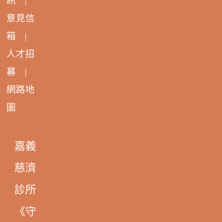
訊
|
意見信
箱
|
人才招
募
|
網路地
圖
嘉義
慈濟
診所
《守