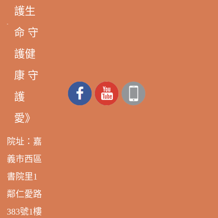
護生
命 守
護健
康 守
護
愛》
院址：嘉
義市西區
書院里1
鄰仁愛路
383號1樓