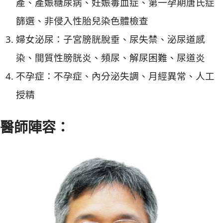
產、產娠糖尿病、妊娠毒血症、第一孕期唐氏症
篩選、非侵入性胎兒染色體檢查
婦女泌尿：子宮膀胱脫垂、尿失禁、泌尿道感
染、間質性膀胱炎、頻尿、解尿困難、尿道炎
不孕症：不孕症、內分泌失調、月經異常、人工
授精
醫師陣容：