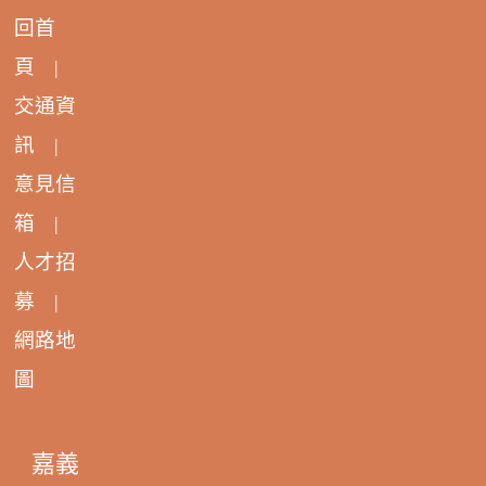
回首
頁
|
交通資
訊
|
意見信
箱
|
人才招
募
|
網路地
圖
嘉義