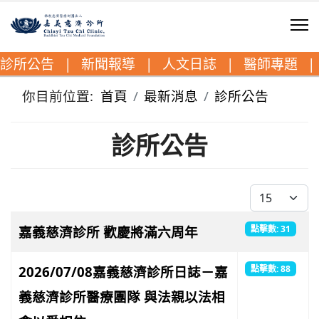
診所公告
|
新聞報導
|
人文日誌
|
醫師專題
|
你目前位置:
首頁
最新消息
診所公告
診所公告
每頁顯示條數
文章列表
名稱
點擊數
嘉義慈濟診所 歡慶將滿六周年
點擊數: 31
2026/07/08嘉義慈濟診所日誌－嘉
點擊數: 88
義慈濟診所醫療團隊 與法親以法相