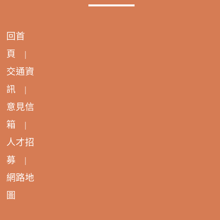
回首
頁
|
交通資
訊
|
意見信
箱
|
人才招
募
|
網路地
圖