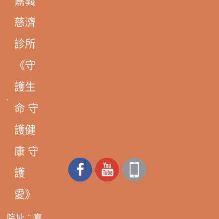
嘉義
慈濟
診所
《守
護生
命 守
護健
康 守
護
愛》
院址：嘉