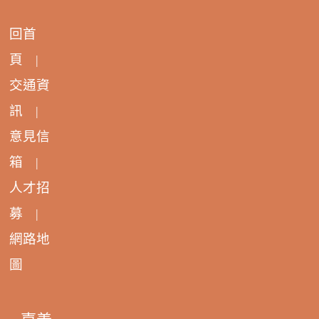
回首
頁
|
交通資
訊
|
意見信
箱
|
人才招
募
|
網路地
圖