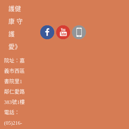
護健
康 守
護
愛》
院址：嘉
義市西區
書院里1
鄰仁愛路
383號1樓
電話：
(05)216-