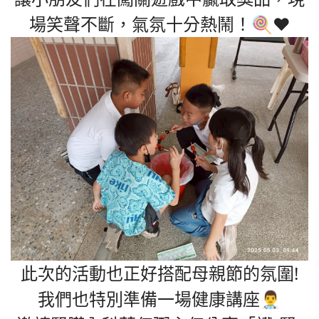
場笑聲不斷，氣氛十分熱鬧！🍭❤️
此次的活動也正好搭配母親節的氛圍!
我們也特別準備一場健康講座👨‍⚕️