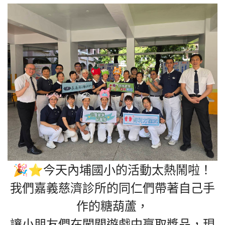
🎉⭐今天內埔國小的活動太熱鬧啦！
我們嘉義慈濟診所的同仁們帶著自己手
作的糖葫蘆，
讓小朋友們在闖關遊戲中贏取獎品，現