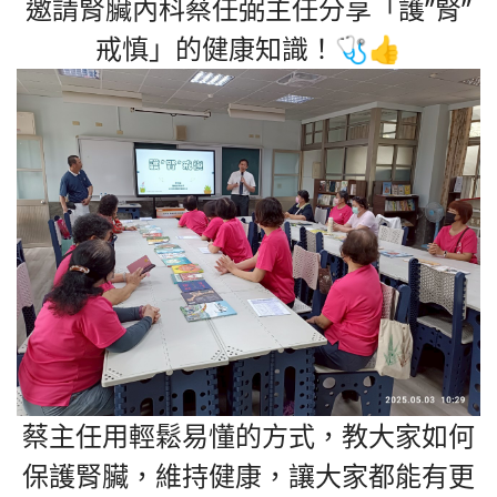
邀請腎臟內科蔡任弼主任分享「護”腎”
戒慎」的健康知識！🩺👍
蔡主任用輕鬆易懂的方式，教大家如何
保護腎臟，維持健康，讓大家都能有更