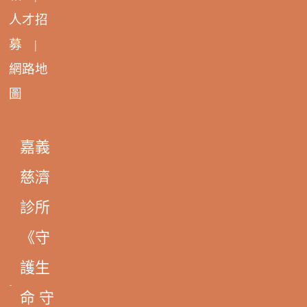
人才招
募
|
網路地
圖
嘉義
慈濟
診所
《守
護生
命 守