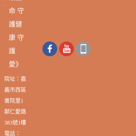
命 守
護健
康 守
護
愛》
院址：嘉
義市西區
書院里1
鄰仁愛路
383號1樓
電話：