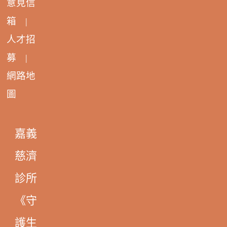
意見信
箱
|
人才招
募
|
網路地
圖
嘉義
慈濟
診所
《守
護生