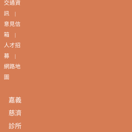
交通資
訊
|
意見信
箱
|
人才招
募
|
網路地
圖
嘉義
慈濟
診所