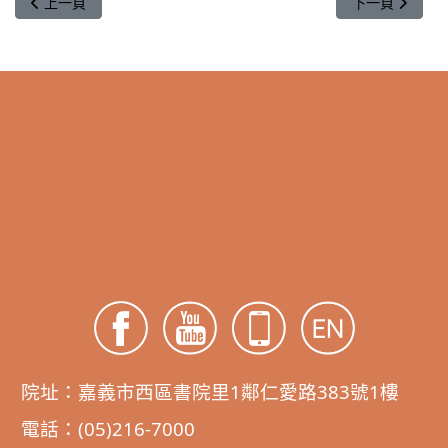
上一篇文章: 歡慶新年 春聯揮毫 活動來囉🎉
下一篇文章: 【
上一頁
下一頁
院址：嘉義市西區書院里1鄰仁愛路383號1樓
電話：(05)216-7000