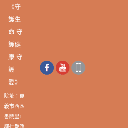
《守
護生
命 守
護健
康 守
護
愛》
院址：嘉
義市西區
書院里1
鄰仁愛路